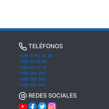
TELÉFONOS
+595 21 55 33 26
+595 55 33 62
+595 55 33 76
+595 562 291
+595 562 292
+595 562 293
REDES SOCIALES