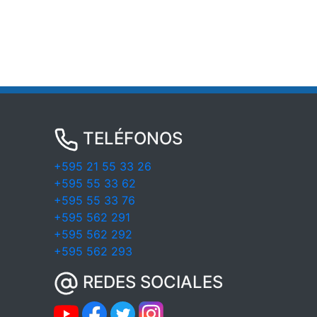
TELÉFONOS
+595 21 55 33 26
+595 55 33 62
+595 55 33 76
+595 562 291
+595 562 292
+595 562 293
REDES SOCIALES